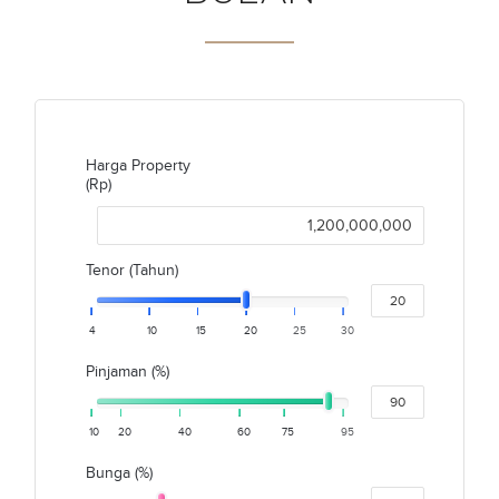
Harga Property
(Rp)
Tenor (Tahun)
4
10
15
20
25
30
Pinjaman (%)
10
20
40
60
75
95
Bunga (%)