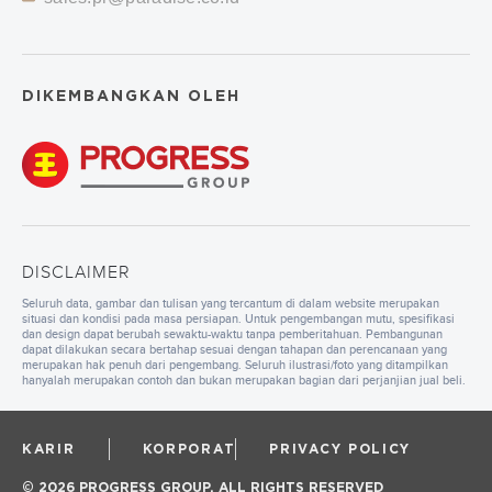
DIKEMBANGKAN OLEH
DISCLAIMER
Seluruh data, gambar dan tulisan yang tercantum di dalam website merupakan
situasi dan kondisi pada masa persiapan. Untuk pengembangan mutu, spesifikasi
dan design dapat berubah sewaktu-waktu tanpa pemberitahuan. Pembangunan
dapat dilakukan secara bertahap sesuai dengan tahapan dan perencanaan yang
merupakan hak penuh dari pengembang. Seluruh ilustrasi/foto yang ditampilkan
hanyalah merupakan contoh dan bukan merupakan bagian dari perjanjian jual beli.
KARIR
KORPORAT
PRIVACY POLICY
© 2026 PROGRESS GROUP. ALL RIGHTS RESERVED