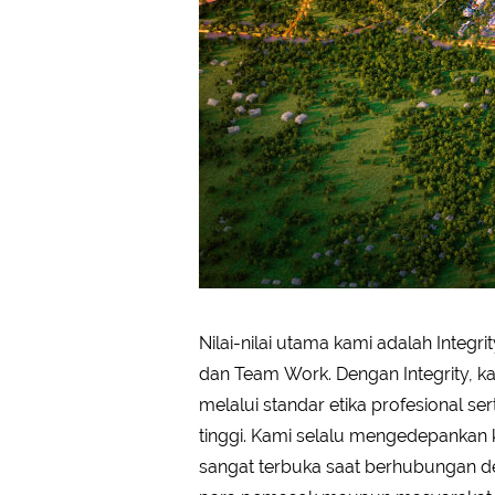
Nilai-nilai utama kami adalah Integri
Execution, kami bekerja keras me
dan Team Work. Dengan Integrity, kami menjalankan bisnis
jasa dengan kualitas terbaik untuk para pelanggan kami. Hal ini
melalui standar etika profesional se
tercapai melalui dedikasi terus 
tinggi. Kami selalu mengedepankan k
keahlian yang didapat dari setiap 
sangat terbuka saat berhubungan d