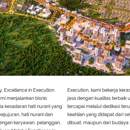
ty, Excellence in Execution
mpersembahkan produk dan
rta kesadaran hati nurani yang
menerus dalam meningkatkan
ejujuran, hati nurani dan
pengalaman, inovasi yang
engan karyawan, pelanggan,
dibuat, maupun dari budaya 