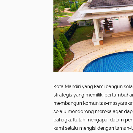
Kota Mandiri yang kami bangun selal
harmonis tak terlupakan dengan ma
strategis yang memiliki pertumbuhan u
mengapa, Rumah Sakit Royal Progress 
membangun komunitas-masyarakat 
Utara Indonesia, memiliki tujuan u
selalu mendorong mereka agar dapat
kesehatan berkualitas tinggi, tetap
bahagia. Itulah mengapa, dalam pe
masyarakat umum. Kini Rumah Sakit
kami selalu mengisi dengan taman-t
sebagai salah satu rumah sakit swa