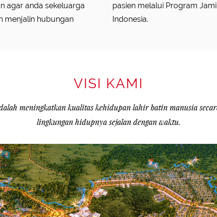
an agar anda sekeluarga
sehatan dari Pemerintah
n menjalin hubungan
Indonesia.
VISI KAMI
dalah meningkatkan kualitas kehidupan lahir batin manusia secar
lingkungan hidupnya sejalan dengan waktu.