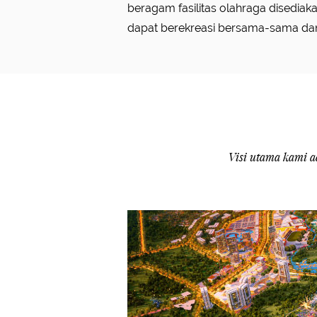
beragam fasilitas olahraga disediak
pasien melalui Program Jaminan Ke
dapat berekreasi bersama-sama da
Visi utama kami a