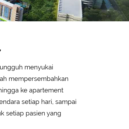
,
sungguh menyukai
telah mempersembahkan
hingga ke apartement
endara setiap hari, sampai
k setiap pasien yang