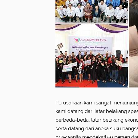
Perusahaan kami sangat menjunjung
telah bergabung lebih dari 10 t
kami datang dari latar belakang spes
perusahaan kami kedepannya, membutu
berbeda-beda, latar belakang ekon
berbakat untuk bergabung memba
serta datang dari aneka suku bang
bersama-sama. Kami memiliki hub
pria-wanita mendekati 50 persen da
panjang dan lama dengan para pemasok