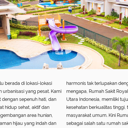
u berada di lokasi-lokasi
syarakat sekitar. Itulah
rbanisasi yang pesat. Kami
yang terletak di Jakarta
dengan sepenuh hati, dan
ntuk memberikan pelayanan
 hidup sehat, aktif dan
i tetap terjangkau oleh
ngembangan area hunian,
 Royal Progress tercatat
aman hijau yang indah dan
sta pertama yang menerima