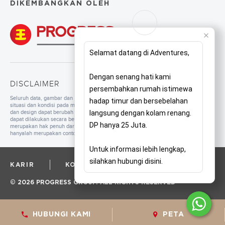
DIKEMBANGKAN OLEH
Selamat datang di Adventures,
Dengan senang hati kami
DISCLAIMER
persembahkan rumah istimewa
Seluruh data, gambar dan tulisan yang tercantum di dalam website merupakan
hadap timur dan bersebelahan
situasi dan kondisi pada masa persiapan. Untuk pengembangan mutu, spesifikasi
dan design dapat berubah sewaktu-waktu tanpa pemberitahuan. Pembangunan
langsung dengan kolam renang.
dapat dilakukan secara bertahap sesuai dengan tahapan dan perencanaan yang
DP hanya 25 Juta.
merupakan hak penuh dari pengembang. Seluruh ilustrasi/foto yang ditampilkan
hanyalah merupakan contoh dan bukan merupakan bagian dari perjanjian jual beli.
Untuk informasi lebih lengkap,
silahkan hubungi disini.
KARIR
KORPORAT
PRIVACY POLICY
© 2026 PROGRESS GROUP. ALL RIGHTS RESERVED
HUBUNGI KAMI
PETA