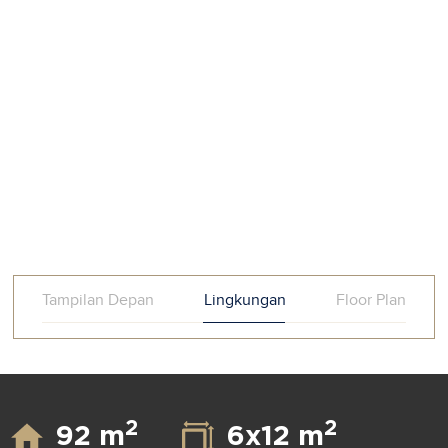
Tampilan Depan
Lingkungan
Floor Plan
2
2
92 m
6x12 m