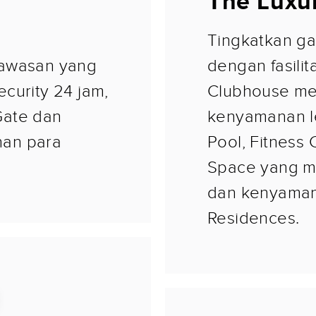
The Luxu
Tingkatkan ga
kawasan yang
dengan fasilit
curity 24 jam,
Clubhouse me
Gate dan
kenyamanan 
nan para
Pool, Fitness
Space yang m
dan kenyamana
Residences.