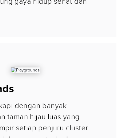
ung gaya hidup sehat dan
nds
gkapi dengan banyak
n taman hijau luas yang
mpir setiap penjuru cluster.