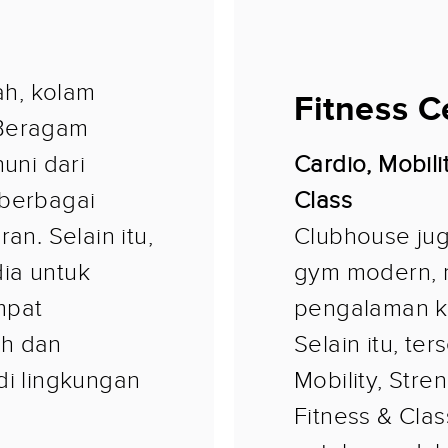
l
h, kolam
Fitness C
 Beragam
huni dari
Cardio, Mobili
 berbagai
Class
an. Selain itu,
Clubhouse jug
ia untuk
gym modern, 
mpat
pengalaman ke
ah dan
Selain itu, ter
di lingkungan
Mobility, Stre
Fitness & Cla