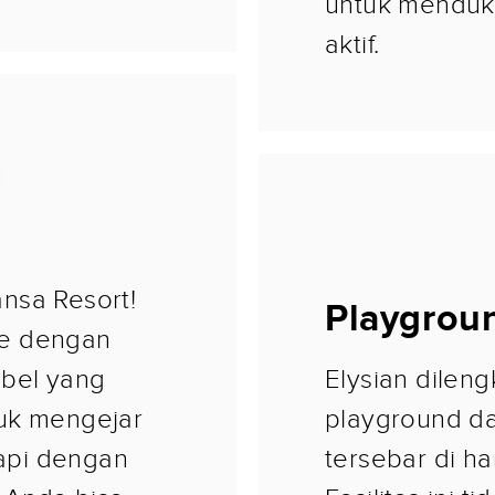
untuk menduk
aktif.
nsa Resort!
Playgrou
se dengan
ibel yang
Elysian dilen
uk mengejar
playground da
kapi dengan
tersebar di ha