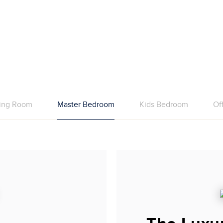
ning Room
Master Bedroom
Kids Bedroom
Of