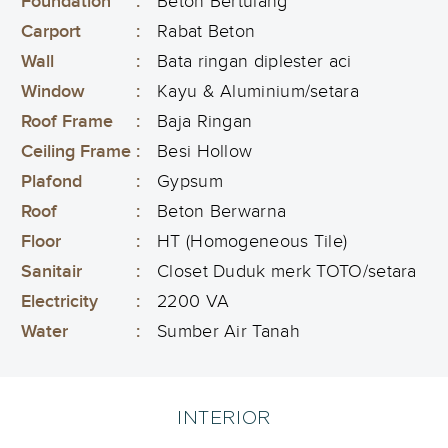
Foundation
:
Beton Bertulang
Carport
:
Rabat Beton
Wall
:
Bata ringan diplester aci
Window
:
Kayu & Aluminium/setara
Roof Frame
:
Baja Ringan
Ceiling Frame
:
Besi Hollow
Plafond
:
Gypsum
Roof
:
Beton Berwarna
Floor
:
HT (Homogeneous Tile)
Sanitair
:
Closet Duduk merk TOTO/setara
Electricity
:
2200 VA
Water
:
Sumber Air Tanah
INTERIOR