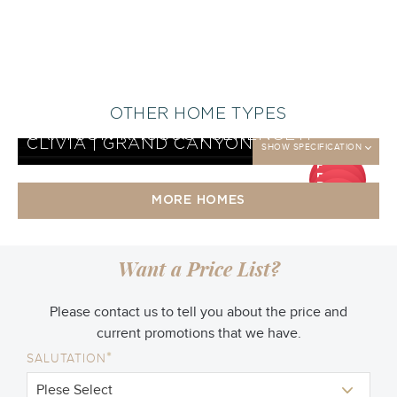
OTHER HOME TYPES
EVEREST KHUSUS | SERENGETI
SHOW SPECIFICATION
CLIVIA KHUSUS | SERENGETI
SHOW SPECIFICATION
GRAYSON KHUSUS | SERENGETI
SHOW SPECIFICATION
CLIVIA | GRAND CANYON
SHOW SPECIFICATION
DP
DP
25
DP
jt
25
DP
jt
25
MORE HOMES
jt
25
jt
Want a Price List?
Please contact us to tell you about the price and
current promotions that we have.
*
SALUTATION